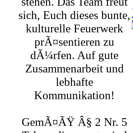
stehen. Das Team freut
sich, Euch dieses bunte,
kulturelle Feuerwerk
prÃ¤sentieren zu
dÃ¼rfen. Auf gute
Zusammenarbeit und
lebhafte
Kommunikation!
GemÃ¤ÃŸ Â§ 2 Nr. 5