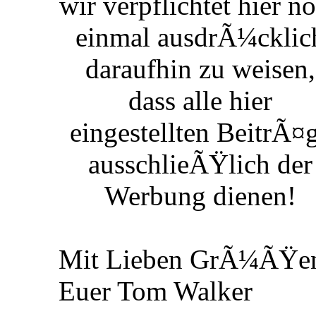
wir verpflichtet hier n
einmal ausdrÃ¼cklic
daraufhin zu weisen,
dass alle hier
eingestellten BeitrÃ¤
ausschlieÃŸlich der
Werbung dienen!
Mit Lieben GrÃ¼ÃŸe
Euer Tom Walker