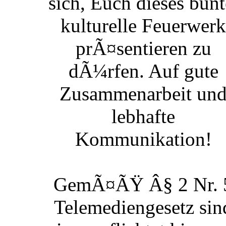
sich, Euch dieses bunt
kulturelle Feuerwerk
prÃ¤sentieren zu
dÃ¼rfen. Auf gute
Zusammenarbeit un
lebhafte
Kommunikation!
GemÃ¤ÃŸ Â§ 2 Nr. 
Telemediengesetz sin