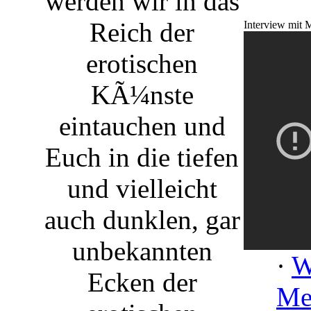
werden wir in das
Reich der
Interview mit 
erotischen
KÃ¼nste
eintauchen und
Euch in die tiefen
und vielleicht
auch dunklen, gar
unbekannten
·
W
Ecken der
Me