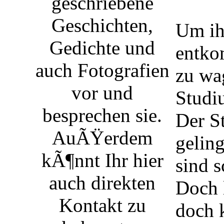
geschriebene
Geschichten,
Um ih
Gedichte und
entko
auch Fotografien
zu wa
vor und
Studi
besprechen sie.
Der St
AuÃŸerdem
gelin
kÃ¶nnt Ihr hier
sind s
auch direkten
Doch l
Kontakt zu
doch k