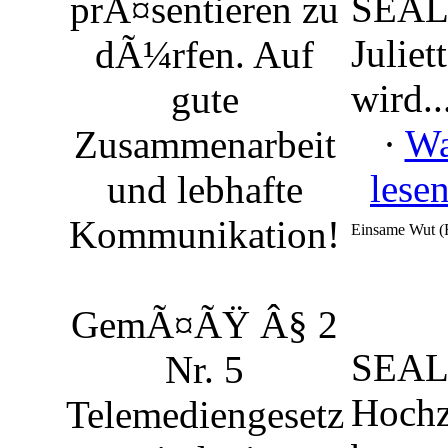
SEAL
prÃ¤sentieren zu
Juliet
dÃ¼rfen. Auf
wird...
gute
·
Wa
Zusammenarbeit
lese
und lebhafte
Kommunikation!
Einsame Wut (
GemÃ¤ÃŸ Â§ 2
SEAL 
Nr. 5
Hochze
Telemediengesetz