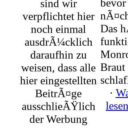
bevor 
sind wir
nÃ¤ch
verpflichtet hier
Das h
noch einmal
funkti
ausdrÃ¼cklich
Monro
daraufhin zu
Braut
weisen, dass alle
schlaf
hier eingestellten
·
Wa
BeitrÃ¤ge
lese
ausschlieÃŸlich
der Werbung