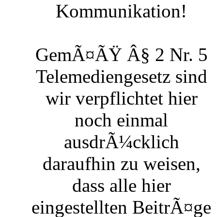
Kommunikation!
GemÃ¤ÃŸ Â§ 2 Nr. 5
Telemediengesetz sind
wir verpflichtet hier
noch einmal
ausdrÃ¼cklich
daraufhin zu weisen,
dass alle hier
eingestellten BeitrÃ¤ge